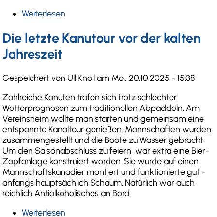
Weiterlesen
über
Eisfahrt
auf
Die letzte Kanutour vor der kalten
dem
Jahreszeit
Bodensee
Gespeichert von
UlliKnoll
am
Mo., 20.10.2025 - 15:38
Zahlreiche Kanuten trafen sich trotz schlechter
Wetterprognosen zum traditionellen Abpaddeln. Am
Vereinsheim wollte man starten und gemeinsam eine
entspannte Kanaltour genießen. Mannschaften wurden
zusammengestellt und die Boote zu Wasser gebracht.
Um den Saisonabschluss zu feiern, war extra eine Bier-
Zapfanlage konstruiert worden. Sie wurde auf einen
Mannschaftskanadier montiert und funktionierte gut -
anfangs hauptsächlich Schaum. Natürlich war auch
reichlich Antialkoholisches an Bord.
Weiterlesen
über