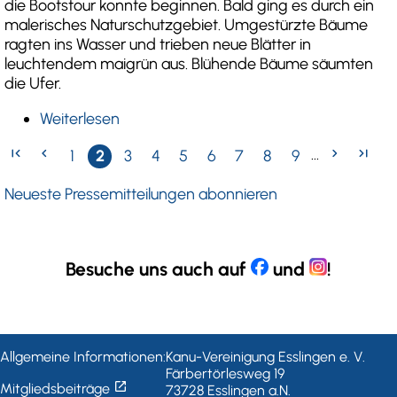
die Bootstour konnte beginnen. Bald ging es durch ein
malerisches Naturschutzgebiet. Umgestürzte Bäume
ragten ins Wasser und trieben neue Blätter in
leuchtendem maigrün aus. Blühende Bäume säumten
die Ufer.
Weiterlesen
über
Die
first_page
chevron_left
chevron_right
last_page
…
Erste
Vorherige
Pressemitteilungen
1
Aktuelle
2
Pressemitteilungen
3
Pressemitteilungen
4
Pressemitteilungen
5
Pressemitteilungen
6
Pressemitteilungen
7
Pressemitteilungen
8
Pressemitteilu
9
Nächste
Letzt
Enz,
Seitennummerierung
ein
Seite
Seite
(Seite)
Seite
(Seite)
(Seite)
(Seite)
(Seite)
(Seite)
(Seite)
(Seite)
Seite
Seite
Neueste Pressemitteilungen abonnieren
idyllisches
Kleinod
Besuche uns auch auf
und
!
Allgemeine Informationen:
Kanu-Vereinigung Esslingen e. V.
Färbertörlesweg 19
open_in_new
Mitgliedsbeiträge
73728 Esslingen a.N.