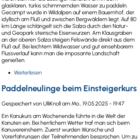
glasklaren, türkis schimmernden Wasser zu paddeln.
Gecampt wurde in Wildalpen auf einem Bauernhof, der
idyllisch am Fluß und zwischen Bergwäldern liegt. Auf 80
km Länge schlängelt sich die Salza durch den Natur-
und Geopark steirische Eisenwurzen. Am Klausgraben
an der oberen Salza steigen Felswände direkt aus dem
Fluß auf. Bei leichtem Wildwasser und gut einsehbarem
Flussverlauf kann man die imposante Landschaft
genießen.
Weiterlesen
über
Ein
reines
Paddelneulinge beim Einsteigerkurs
Vergnügen
Gespeichert von
UlliKnoll
am
Mo., 19.05.2025 - 19:47
Ein Kanukurs am Wochenende führte in die Welt der
Kanuten ein. Bei herrlichem Wetter traf man sich beim
Kanuvereinsheim. Zuerst wurden Wünsche und
Vorerfahrungen der Teilnehmenden besprochen. Um zu