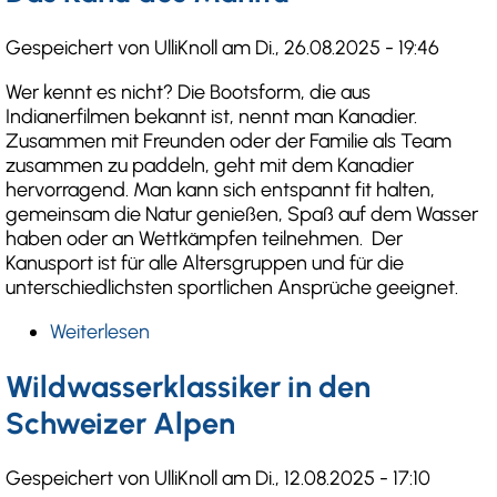
Meistertitel
für
Gespeichert von
UlliKnoll
am
Di., 26.08.2025 - 19:46
Esslinger
Kanu-
Wer kennt es nicht? Die Bootsform, die aus
Kooperation
Indianerfilmen bekannt ist, nennt man Kanadier.
Zusammen mit Freunden oder der Familie als Team
zusammen zu paddeln, geht mit dem Kanadier
hervorragend. Man kann sich entspannt fit halten,
gemeinsam die Natur genießen, Spaß auf dem Wasser
haben oder an Wettkämpfen teilnehmen. Der
Kanusport ist für alle Altersgruppen und für die
unterschiedlichsten sportlichen Ansprüche geeignet.
Weiterlesen
über
Das
Kanu
Wildwasserklassiker in den
des
Schweizer Alpen
Manitu
Gespeichert von
UlliKnoll
am
Di., 12.08.2025 - 17:10