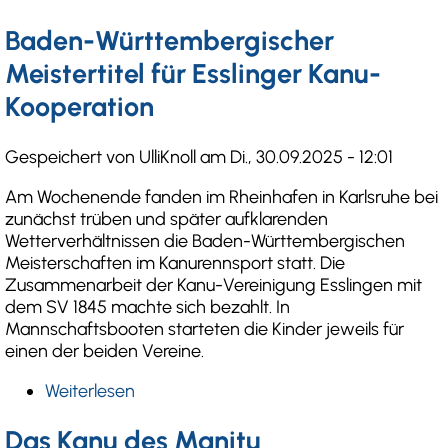
Die
letzte
Baden-Württembergischer
Kanutour
Meistertitel für Esslinger Kanu-
vor
der
Kooperation
kalten
Jahreszeit
Gespeichert von
UlliKnoll
am
Di., 30.09.2025 - 12:01
Am Wochenende fanden im Rheinhafen in Karlsruhe bei
zunächst trüben und später aufklarenden
Wetterverhältnissen die Baden-Württembergischen
Meisterschaften im Kanurennsport statt. Die
Zusammenarbeit der Kanu-Vereinigung Esslingen mit
dem SV 1845 machte sich bezahlt. In
Mannschaftsbooten starteten die Kinder jeweils für
einen der beiden Vereine.
Weiterlesen
über
Baden-
Württembergischer
Das Kanu des Manitu