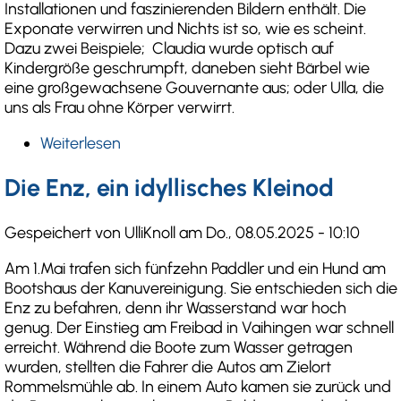
Installationen und faszinierenden Bildern enthält. Die
Exponate verwirren und Nichts ist so, wie es scheint.
Dazu zwei Beispiele; Claudia wurde optisch auf
Kindergröße geschrumpft, daneben sieht Bärbel wie
eine großgewachsene Gouvernante aus; oder Ulla, die
uns als Frau ohne Körper verwirrt.
Weiterlesen
über
-
Frauen
Die Enz, ein idyllisches Kleinod
und
Illusionen-
Gespeichert von
UlliKnoll
am
Do., 08.05.2025 - 10:10
Am 1.Mai trafen sich fünfzehn Paddler und ein Hund am
Bootshaus der Kanuvereinigung. Sie entschieden sich die
Enz zu befahren, denn ihr Wasserstand war hoch
genug. Der Einstieg am Freibad in Vaihingen war schnell
erreicht. Während die Boote zum Wasser getragen
wurden, stellten die Fahrer die Autos am Zielort
Rommelsmühle ab. In einem Auto kamen sie zurück und