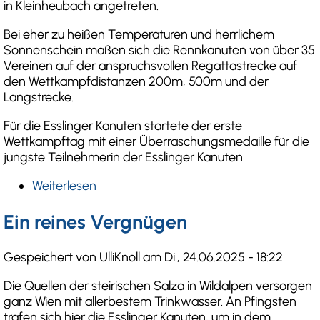
in Kleinheubach angetreten.
Bei eher zu heißen Temperaturen und herrlichem
Sonnenschein maßen sich die Rennkanuten von über 35
Vereinen auf der anspruchsvollen Regattastrecke auf
den Wettkampfdistanzen 200m, 500m und der
Langstrecke.
Für die Esslinger Kanuten startete der erste
Wettkampftag mit einer Überraschungsmedaille für die
jüngste Teilnehmerin der Esslinger Kanuten.
Weiterlesen
über
Esslinger
Rennsport-
Ein reines Vergnügen
Kanuten
auf
Gespeichert von
UlliKnoll
am
Di., 24.06.2025 - 18:22
Kleinheubacher
Regatta
Die Quellen der steirischen Salza in Wildalpen versorgen
ganz Wien mit allerbestem Trinkwasser. An Pfingsten
trafen sich hier die Esslinger Kanuten, um in dem