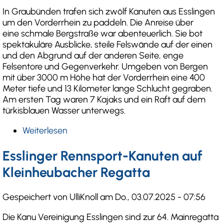
In Graubünden trafen sich zwölf Kanuten aus Esslingen
um den Vorderrhein zu paddeln. Die Anreise über
eine schmale Bergstraße war abenteuerlich. Sie bot
spektakuläre Ausblicke, steile Felswände auf der einen
und den Abgrund auf der anderen Seite, enge
Felsentore und Gegenverkehr. Umgeben von Bergen
mit über 3000 m Höhe hat der Vorderrhein eine 400
Meter tiefe und 13 Kilometer lange Schlucht gegraben.
Am ersten Tag waren 7 Kajaks und ein Raft auf dem
türkisblauen Wasser unterwegs.
Weiterlesen
über
Wildwasserklassiker
in
Esslinger Rennsport-Kanuten auf
den
Kleinheubacher Regatta
Schweizer
Alpen
Gespeichert von
UlliKnoll
am
Do., 03.07.2025 - 07:56
Die Kanu Vereinigung Esslingen sind zur 64. Mainregatta