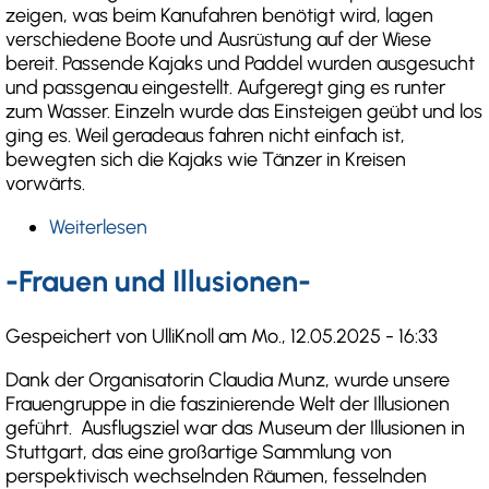
zeigen, was beim Kanufahren benötigt wird, lagen
verschiedene Boote und Ausrüstung auf der Wiese
bereit. Passende Kajaks und Paddel wurden ausgesucht
und passgenau eingestellt. Aufgeregt ging es runter
zum Wasser. Einzeln wurde das Einsteigen geübt und los
ging es. Weil geradeaus fahren nicht einfach ist,
bewegten sich die Kajaks wie Tänzer in Kreisen
vorwärts.
Weiterlesen
über
Paddelneulinge
beim
-Frauen und Illusionen-
Einsteigerkurs
Gespeichert von
UlliKnoll
am
Mo., 12.05.2025 - 16:33
Dank der Organisatorin Claudia Munz, wurde unsere
Frauengruppe in die faszinierende Welt der Illusionen
geführt. Ausflugsziel war das Museum der Illusionen in
Stuttgart, das eine großartige Sammlung von
perspektivisch wechselnden Räumen, fesselnden