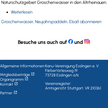
Naturschutzgebiet Groschenwasser in den Altrheinauen.
Weiterlesen
über
Das
Groschenwasser, Neujahrspaddeln, Elsaß abonnieren
Neue
Paddeljahr
beginnt
spannend
Besuche uns auch auf
und
!
Allgemeine Informationen:
Kanu-Vereinigung Esslingen e. V.
Färbertörlesweg 19
open_in_new
Mitgliedsbeiträge
73728 Esslingen a.N.
open_in_new
Organigramm
open_in_new
Vereinsregister:
Kontakt
Amtsgericht Stuttgart, VR 210361
open_in_new
Partner