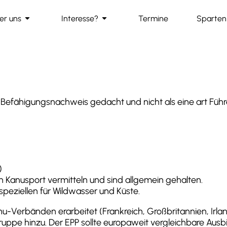
arrow_drop_down
arrow_drop_down
er uns
Interesse?
Termine
Sparten
ion
s Befähigungsnachweis gedacht und nicht als eine art Führ
)
 Kanusport vermitteln und sind allgemein gehalten.
speziellen für Wildwasser und Küste.
u-Verbänden erarbeitet (Frankreich, Großbritannien, Irl
ppe hinzu. Der EPP sollte europaweit vergleichbare Ausb