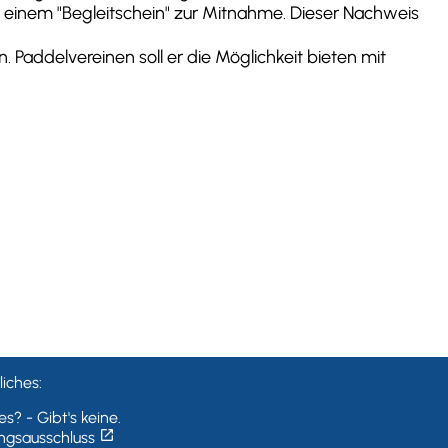
 einem "Begleitschein" zur Mitnahme. Dieser Nachweis
 Paddelvereinen soll er die Möglichkeit bieten mit
iches:
s? - Gibt's keine.
open_in_new
ngsausschluss