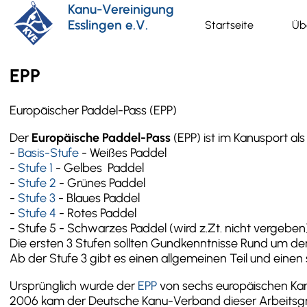
Direkt
Kanu-Vereinigung
zum
Esslingen e.V.
Startseite
Üb
Hauptnavigat
Inhalt
EPP
Europäischer Paddel-Pass (EPP)
Der
Europäische Paddel-Pass
(EPP) ist im Kanusport al
-
Basis-Stufe
- Weißes Paddel
-
Stufe 1
- Gelbes Paddel
-
Stufe 2
- Grünes Paddel
-
Stufe 3
- Blaues Paddel
-
Stufe 4
- Rotes Paddel
- Stufe 5 - Schwarzes Paddel (wird z.Zt. nicht vergeben
Die ersten 3 Stufen sollten Gundkenntnisse Rund um den
Ab der Stufe 3 gibt es einen allgemeinen Teil und einen 
Ursprünglich wurde der
EPP
von sechs europäischen Kan
2006 kam der Deutsche Kanu-Verband dieser Arbeitsgru