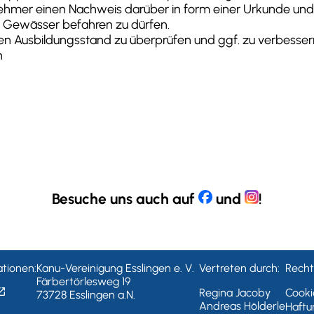
lnehmer einen Nachweis darüber in form einer Urkunde und
 Gewässer befahren zu dürfen.
en Ausbildungsstand zu überprüfen und ggf. zu verbessern.
n
Besuche uns auch auf
und
!
tionen:
Kanu-Vereinigung Esslingen e. V.
Vertreten durch:
Rechtl
Färbertörlesweg 19
in_new
Regina Jacoby
Cookie
73728 Esslingen a.N.
Andreas Hölderle
Haftu