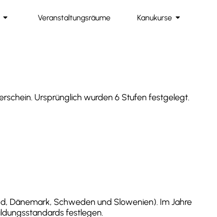
arrow_drop_down
arrow_drop_down
Veranstaltungsräume
Kanukurse
erschein. Ursprünglich wurden 6 Stufen festgelegt.
and, Dänemark, Schweden und Slowenien). Im Jahre
ildungsstandards festlegen.