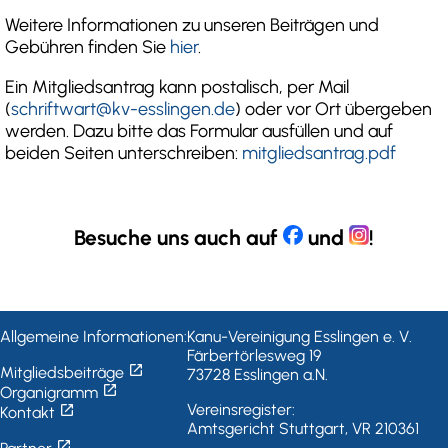
Weitere Informationen zu unseren Beiträgen und
Gebühren finden Sie
hier
.
Ein Mitgliedsantrag kann postalisch, per Mail
(
schriftwart@kv-esslingen.de
) oder vor Ort übergeben
werden. Dazu bitte das Formular ausfüllen und auf
beiden Seiten unterschreiben:
mitgliedsantrag.pdf
Besuche uns auch auf
und
!
Allgemeine Informationen:
Kanu-Vereinigung Esslingen e. V.
Färbertörlesweg 19
open_in_new
Mitgliedsbeiträge
73728 Esslingen a.N.
open_in_new
Organigramm
open_in_new
Vereinsregister:
Kontakt
Amtsgericht Stuttgart, VR 210361
open_in_new