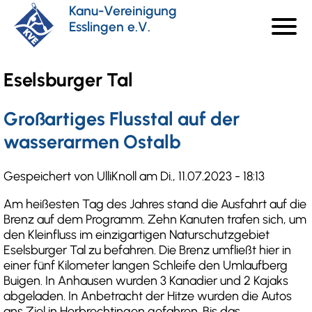
Direkt
Kanu-Vereinigung
menu
zum
Esslingen e.V.
Haupt
Inhalt
Eselsburger Tal
Großartiges Flusstal auf der
wasserarmen Ostalb
Gespeichert von
UlliKnoll
am
Di., 11.07.2023 - 18:13
Am heißesten Tag des Jahres stand die Ausfahrt auf die
Brenz auf dem Programm. Zehn Kanuten trafen sich, um
den Kleinfluss im einzigartigen Naturschutzgebiet
Eselsburger Tal zu befahren. Die Brenz umfließt hier in
einer fünf Kilometer langen Schleife den Umlaufberg
Buigen. In Anhausen wurden 3 Kanadier und 2 Kajaks
abgeladen. In Anbetracht der Hitze wurden die Autos
ans Ziel in Herbrechtingen gefahren. Bis das