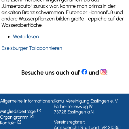
„Umsetzauto“ zurück war, konnte man prima in der
eiskalten Brenz schwimmen. Flutender Hahnenfuß und
andere Wasserpflanzen bilden große Teppiche auf der
Wasseroberfläche.
Weiterlesen
über
Großartiges
Eselsburger Tal abonnieren
Flusstal
auf
der
wasserarmen
Besuche uns auch auf
und
!
Ostalb
Allgemeine Informationen:
Kanu-Vereinigung Esslingen e. V.
Färbertörlesweg 19
open_in_new
Mitgliedsbeiträge
73728 Esslingen a.N.
open_in_new
Organigramm
open_in_new
Vereinsregister:
Kontakt
Amtsgericht Stuttgart, VR 210361