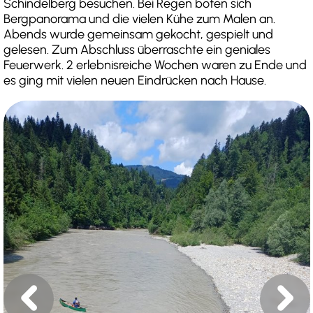
Schindelberg besuchen. Bei Regen boten sich
Bergpanorama und die vielen Kühe zum Malen an.
Abends wurde gemeinsam gekocht, gespielt und
gelesen. Zum Abschluss überraschte ein geniales
Feuerwerk. 2 erlebnisreiche Wochen waren zu Ende und
es ging mit vielen neuen Eindrücken nach Hause.
chevron_left
chevron_right